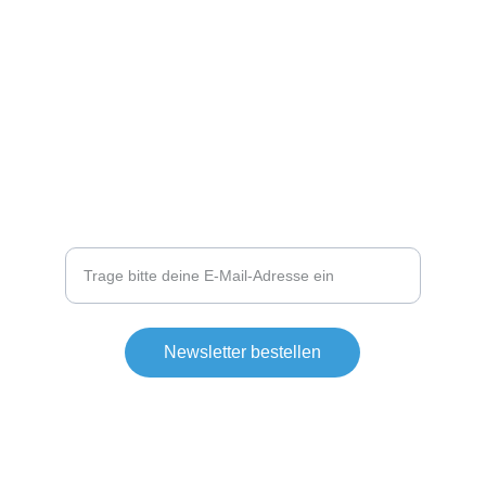
Reisen, Abenteuer, Kultur und Natur erleben
 www. world-discover.de
Newsletter zu neuen Blogbeiträgen, Fotos
und Videos bestellen
Newsletter bestellen
© 2025. All rights reserved