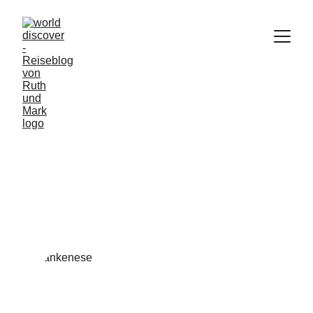
#2 Planungsbüro Hamburg -
Equipment und Entscheidungen
treffen
HAMBURG
21. Juni 2025
6/21/2025
1 min read