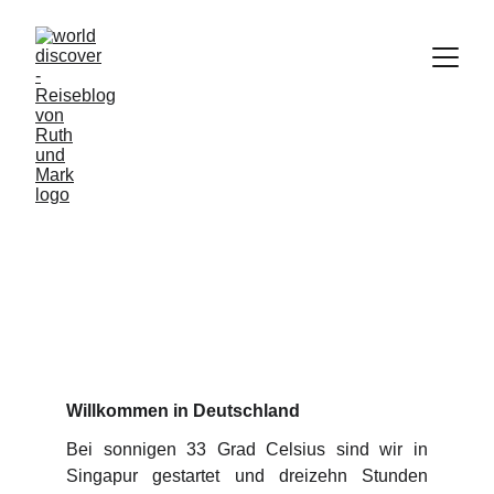
#50 Welcome back -
Europa hat uns wieder
Good bye tropical Singapur, hello cool Frankfurt.
HAMBURG
31.05.26
5/31/2026
6 min read
Willkommen in Deutschland
Bei sonnigen 33 Grad Celsius sind wir in
Singapur gestartet und dreizehn Stunden